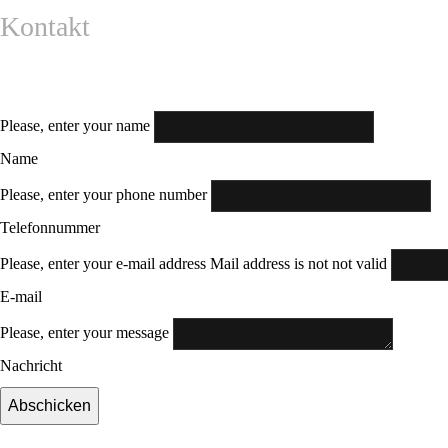
Kontakt
Please, enter your name
Name
Please, enter your phone number
Telefonnummer
Please, enter your e-mail address
Mail address is not not valid
E-mail
Please, enter your message
Nachricht